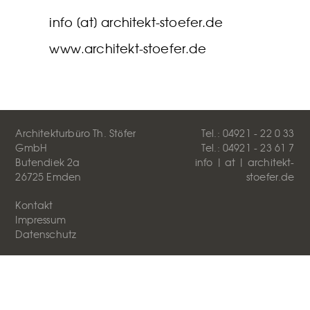
info [at] architekt-stoefer.de
www.architekt-stoefer.de
Architekturbüro Th. Stöfer
Tel.: 04921 - 22 0 33
GmbH
Tel.: 04921 - 23 61 7
Butendiek 2a
info | at | architekt-
26725 Emden
stoefer.de
Kontakt
Impressum
Datenschutz